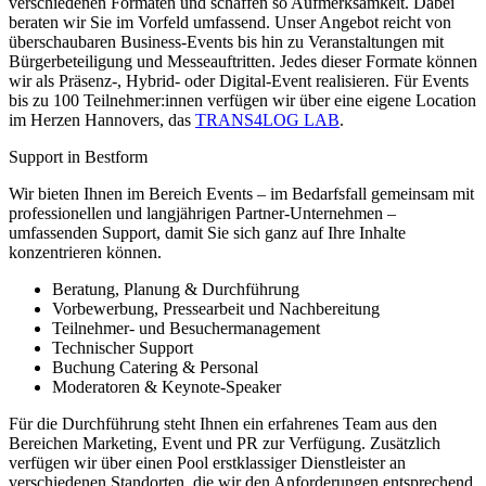
verschiedenen Formaten und schaffen so Aufmerksamkeit. Dabei
beraten wir Sie im Vorfeld umfassend. Unser Angebot reicht von
überschaubaren Business-Events bis hin zu Veranstaltungen mit
Bürgerbeteiligung und Messeauftritten. Jedes dieser Formate können
wir als Präsenz-, Hybrid- oder Digital-Event realisieren. Für Events
bis zu 100 Teilnehmer:innen verfügen wir über eine eigene Location
im Herzen Hannovers, das
TRANS4LOG LAB
.
Support in Bestform
Wir bieten Ihnen im Bereich Events – im Bedarfsfall gemeinsam mit
professionellen und langjährigen Partner-Unternehmen –
umfassenden Support, damit Sie sich ganz auf Ihre Inhalte
konzentrieren können.
Beratung, Planung & Durchführung
Vorbewerbung, Pressearbeit und Nachbereitung
Teilnehmer- und Besuchermanagement
Technischer Support
Buchung Catering & Personal
Moderatoren & Keynote-Speaker
Für die Durchführung steht Ihnen ein erfahrenes Team aus den
Bereichen Marketing, Event und PR zur Verfügung. Zusätzlich
verfügen wir über einen Pool erstklassiger Dienstleister an
verschiedenen Standorten, die wir den Anforderungen entsprechend