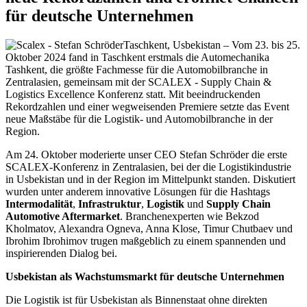
für deutsche Unternehmen
Taschkent, Usbekistan – Vom 23. bis 25.
Oktober 2024 fand in Taschkent erstmals die Automechanika
Tashkent, die größte Fachmesse für die Automobilbranche in
Zentralasien, gemeinsam mit der SCALEX - Supply Chain &
Logistics Excellence Konferenz statt. Mit beeindruckenden
Rekordzahlen und einer wegweisenden Premiere setzte das Event
neue Maßstäbe für die Logistik- und Automobilbranche in der
Region.
Am 24. Oktober moderierte unser CEO Stefan Schröder die erste
SCALEX-Konferenz in Zentralasien, bei der die Logistikindustrie
in Usbekistan und in der Region im Mittelpunkt standen. Diskutiert
wurden unter anderem innovative Lösungen für die Hashtags
Intermodalität
,
Infrastruktur
,
Logistik
und
Supply Chain
Automotive Aftermarket
. Branchenexperten wie Bekzod
Kholmatov, Alexandra Ogneva, Anna Klose, Timur Chutbaev und
Ibrohim Ibrohimov trugen maßgeblich zu einem spannenden und
inspirierenden Dialog bei.
Usbekistan als Wachstumsmarkt für deutsche Unternehmen
Die Logistik ist für Usbekistan als Binnenstaat ohne direkten