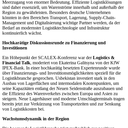
Meerzugang von enormer Bedeutung. Effiziente Logistiklösungen
sind daher essenziell, um Warenströme innerhalb und außerhalb der
Region zu gewährleisten. Besonders deutsche Unternehmen
könnten in den Bereichen Transport, Lagerung, Supply-Chain-
Management und Digitalisierung wichtige Partner werden, da der
Bedarf an modernster Logistiktechnologie und Infrastruktur
kontinuierlich wächst.
Hochkarätige Diskussionsrunde zu Finanzierung und
Investitionen
Ein Höhepunkt der SCALEX-Konferenz war der
Logistics &
Financial Talk
, moderiert von Ekaterina Galitsyna von der KfW
IPEX-Bank. In einer hochkarätig besetzten Expertenrunde wurde
über Finanzierungs- und Investitionsmöglichkeiten speziell für die
Logistikbranche gesprochen. Usbekistan investiert stark in den
Ausbau von Lagerflächen und intermodalen Knotenpunkten, um
seine Kapazitäten entlang der Neuen Seidenstraße auszubauen und
die Effizienz des Warenverkehrs zwischen Europa und Asien zu
steigern. Neue Lagerhäuser und moderne Umschlagterminals tragen
bereits jetzt zur Verkürzung von Transportzeiten und zur Senkung
von Logistikkosten bei.
Wachstumsdynamik in der Region