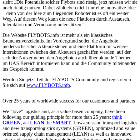
sieht: „Die Potentiale solcher Flybots sind riesig, jetzt müssen wir sie
noch richtig nutzen. Dabei zählt eben nicht nur eine innovative Idee
– denn von der Idee zum fliegenden Roboter ist es oft ein weiter
Weg. Auf diesem Weg kann die neue Plattform durch Austausch,
Interaktion und Vernetzung unterstützen.“
Die Website FLYBOTS.info ist mehr als ein klassisches
Branchenverzeichnis. Im Vordergrund sollen die Angebote
niedersächsischer Akteure stehen und eine Plattform für weitere
Interaktionen zwischen den Akteuren geschaffen werden, auf der
sich der Nutzer neben den Angeboten auch über aktuelle Themen
im UAS Bereich informieren kann und die Community miteinander
ins Gespräch kommt.
Werden Sie jetzt Teil der FLYBOTS Community und registrieren
Sie sich auf
www.FLYBOTS.info
.
Over 25 years of worldwide success for our customers and partners
We "love" logistics and, as a value-based company, have been
following our guiding principle for more than 25 years:
think
GREEN
,
act
LEAN
,
be
SMART
. Low-emission transport logistics
and new transport/logistics systems (GREEN), optimized and value-
oriented supply chain management (LEAN) as well as innovative,
agile and cooperative future solutions for locations and companies