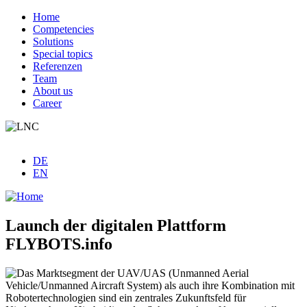
Skip
Home
to
Competencies
Hauptnavigation
main
Solutions
content
Special topics
Referenzen
Team
About us
Career
DE
EN
Launch der digitalen Plattform
FLYBOTS.info